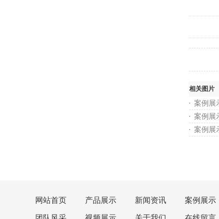
相关图片
案例展
案例展
案例展
网站首页
产品展示
新闻资讯
案例展示
团队风采
视频展示
关于我们
在线留言