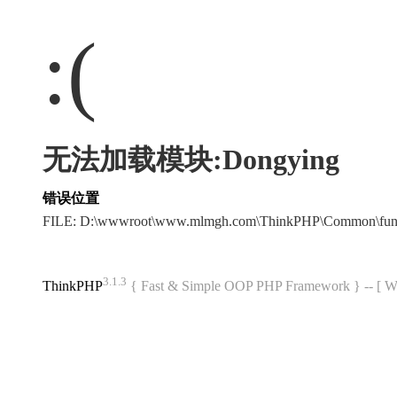
:(
无法加载模块:Dongying
错误位置
FILE: D:\wwwroot\www.mlmgh.com\ThinkPHP\Common\fun
3.1.3
ThinkPHP
{ Fast & Simple OOP PHP Framework } -- 