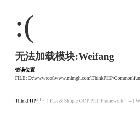
:(
无法加载模块:Weifang
错误位置
FILE: D:\wwwroot\www.mlmgh.com\ThinkPHP\Common\fun
3.1.3
ThinkPHP
{ Fast & Simple OOP PHP Framework } -- 