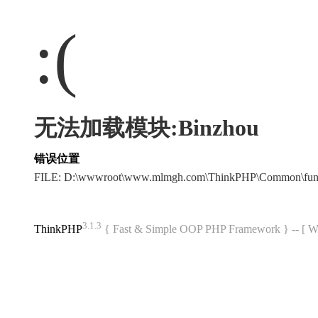
:(
无法加载模块:Binzhou
错误位置
FILE: D:\wwwroot\www.mlmgh.com\ThinkPHP\Common\fun
3.1.3
ThinkPHP
{ Fast & Simple OOP PHP Framework } -- 